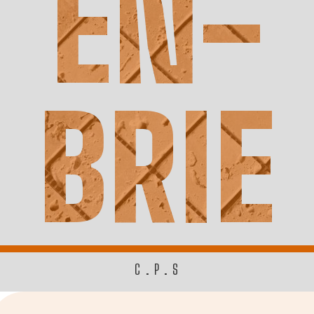
EN-
BRIE
C.P.S