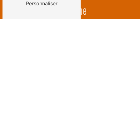
Personnaliser
Téléphone
06 81 88 62 66
Email
cps.carlosrenov@gmail.com
N'hésitez pas à nous contacter