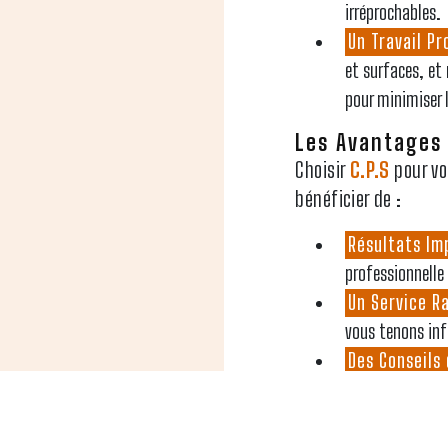
irréprochables.
Un Travail Pr
et surfaces, e
pour minimiser
Les Avantages 
Choisir
C.P.S
pour vo
bénéficier de :
Résultats Im
professionnelle
Un Service Ra
vous tenons inf
Des Conseils
et de techniques
Contactez C.P.