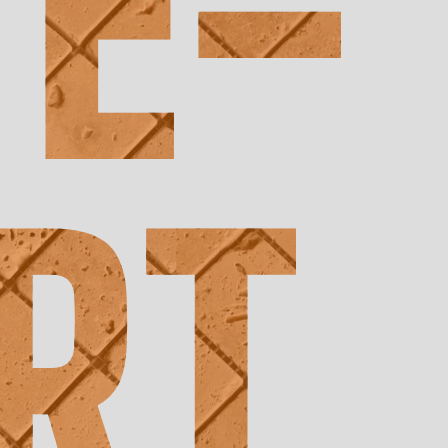
E-
RT