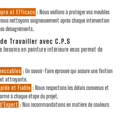
opre et Efficace
: Nous veillons à protéger vos meubles
t nous nettoyons soigneusement après chaque intervention
 les désagréments.
de Travailler avec C.P.S
s besoins en peinture intérieure vous permet de
peccables
: Un savoir-faire éprouvé qui assure une finition
 et attrayante.
pide et Fiable
: Nous respectons les délais convenus et
ormé à chaque étape du projet.
 d’Expert
: Nos recommandations en matière de couleurs
 vous aident à faire les meilleurs choix pour votre espace.
S pour Vos Projets de Peinture