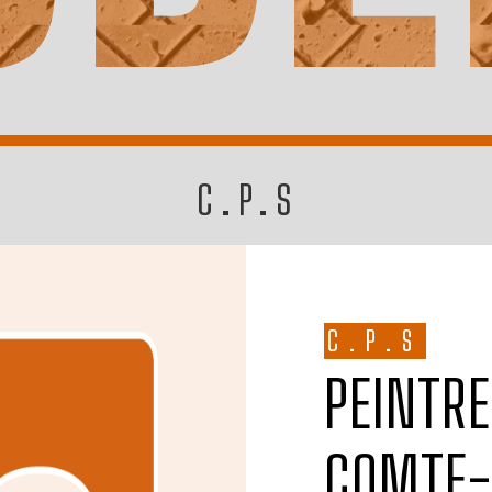
C.P.S
C.P.S
PEINTRE D'INTÉRIEUR À BRIE-
COMTE-