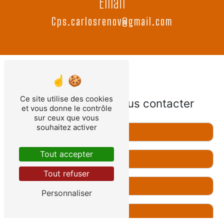
Email
cps.carlosrenov@gmail.com
Ce site utilise des cookies
N'hésitez pas à nous contacter
et vous donne le contrôle
sur ceux que vous
souhaitez activer
Tout accepter
Tout refuser
Personnaliser